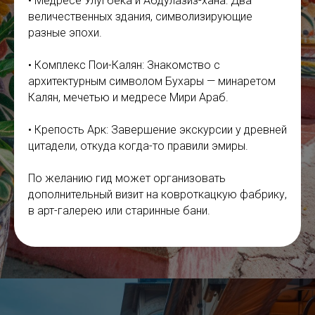
• Медресе Улугбека и Абдулазиз-хана: Два
величественных здания, символизирующие
разные эпохи.
• Комплекс Пои-Калян: Знакомство с
архитектурным символом Бухары — минаретом
Калян, мечетью и медресе Мири Араб.
• Крепость Арк: Завершение экскурсии у древней
цитадели, откуда когда-то правили эмиры.
По желанию гид может организовать
дополнительный визит на ковроткацкую фабрику,
в арт-галерею или старинные бани.